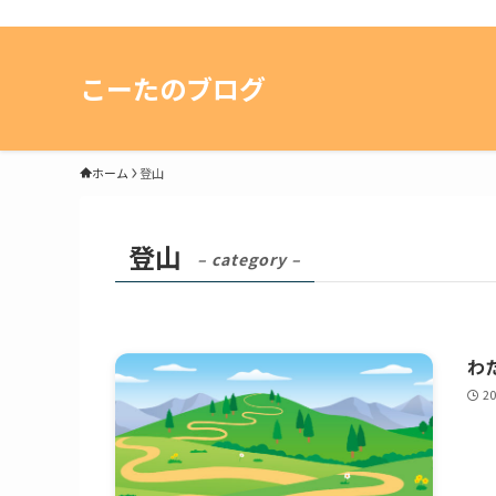
こーたのブログ
ホーム
登山
登山
– category –
わ
2