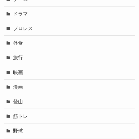
ドラマ
プロレス
外食
旅行
映画
漫画
登山
筋トレ
野球