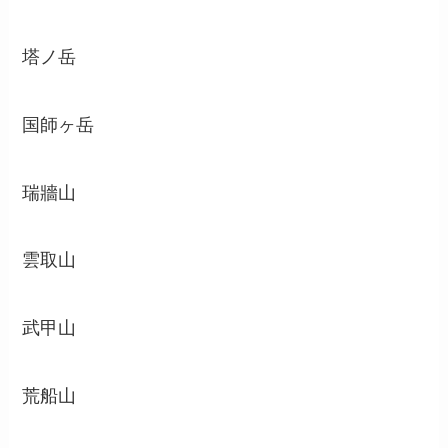
塔ノ岳
国師ヶ岳
瑞牆山
雲取山
武甲山
荒船山