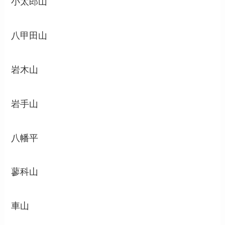
小太郎山
八甲田山
岩木山
岩手山
八幡平
蓼科山
車山