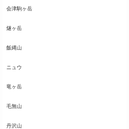
会津駒ヶ岳
燧ヶ岳
飯縄山
ニュウ
竜ヶ岳
毛無山
丹沢山