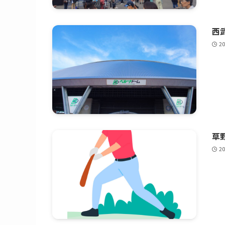
西
2
草野
2