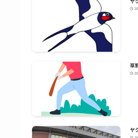
ヤ
2
草野
2
ヤ
2