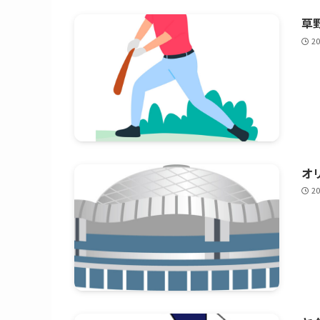
草野
2
オ
2