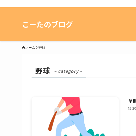
こーたのブログ
ホーム
野球
野球
– category –
草野
2