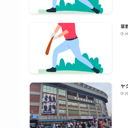
草野
2
ヤク
2